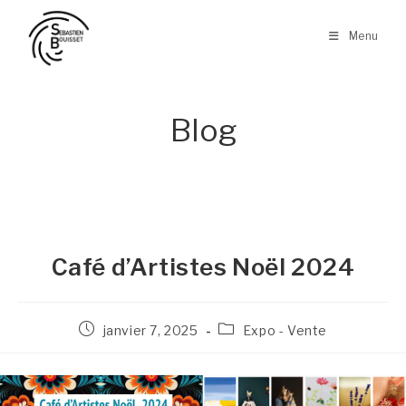
Skip
to
Menu
content
Blog
Café d’Artistes Noël 2024
Publication
Post
janvier 7, 2025
Expo - Vente
publiée :
category: