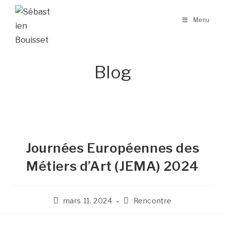
Skip
to
Menu
content
Blog
Journées Européennes des
Métiers d’Art (JEMA) 2024
Publication
Post
mars 11, 2024
Rencontre
publiée :
category: